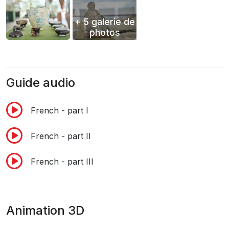
+ 5 galerie de
photos
Guide audio
French - part I
French - part II
French - part III
Animation 3D