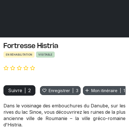
Fortresse Histria
EN RÉHABILITATION
VISITABLE
Suivre
|
2
Enregistrer
|
3
Mon itinéraire
|
1
Dans le voisinage des embouchures du Danube, sur les
rives du lac Sinoe, vous découvrirez les ruines de la plus
ancienne ville de Roumanie –
la ville gréco-romaine
d'Histria
.