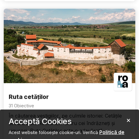
Ruta cetăților
31 Obiective
În căutarea vestigiilor, pe culmile istoriei: Cetățile
Acceptă Cookies
ascunse ale României!Pentru cei îndrăzneți și
viguroși, Ruta Cetăților este o adevărată ...
Politică de
Acest website folosește cookie-uri. Verifică