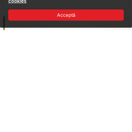
cookies
Acceptă
Ruta peisajului cultural din Delta
Dunării
8 Obiective
Departe de orice, într-o oază de liniște: Casele
pescărești din Delta Dunării.Navigând cu barca ...