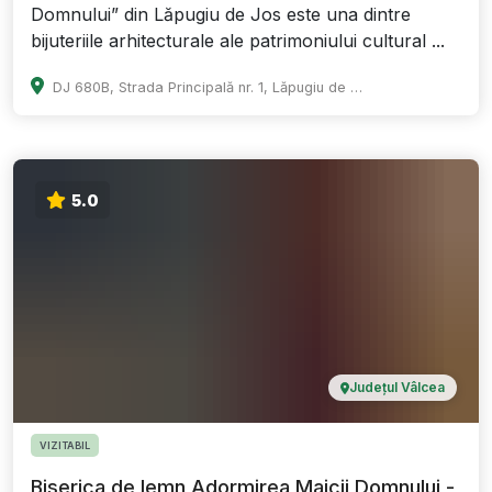
Domnului” din Lăpugiu de Jos este una dintre
bijuteriile arhitecturale ale patrimoniului cultural ...
DJ 680B, Strada Principală nr. 1, Lăpugiu de Jos 337289, Hunedoara
5.0
Județul Vâlcea
VIZITABIL
Biserica de lemn Adormirea Maicii Domnului -