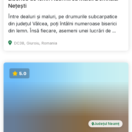
Nețești
Între dealuri și maluri, pe drumurile subcarpatice
din județul Vâlcea, poți întâlni numeroase biserici
din lemn. Însă fiecare, asemeni unei lucrări de ...
DC38, Giuroiu, Romania
5.0
Județul Neamț