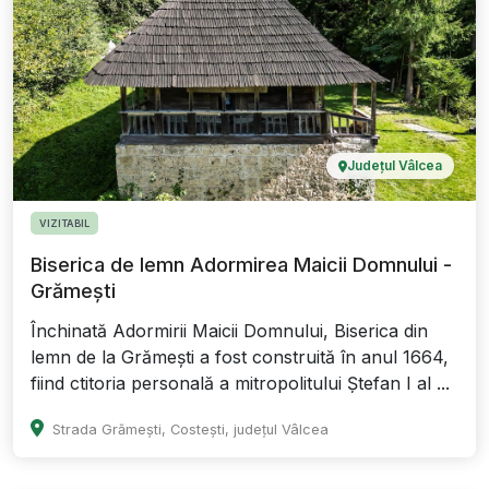
Județul Vâlcea
VIZITABIL
Biserica de lemn Adormirea Maicii Domnului -
Grămești
Închinată Adormirii Maicii Domnului, Biserica din
lemn de la Grămești a fost construită în anul 1664,
fiind ctitoria personală a mitropolitului Ștefan I al ...
Strada Grămești, Costești, județul Vâlcea