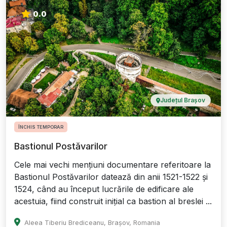
0.0
Județul Brașov
ÎNCHIS TEMPORAR
Bastionul Postăvarilor
Cele mai vechi mențiuni documentare referitoare la
Bastionul Postăvarilor datează din anii 1521-1522 și
1524, când au început lucrările de edificare ale
acestuia, fiind construit inițial ca bastion al breslei ...
Aleea Tiberiu Brediceanu, Brașov, Romania