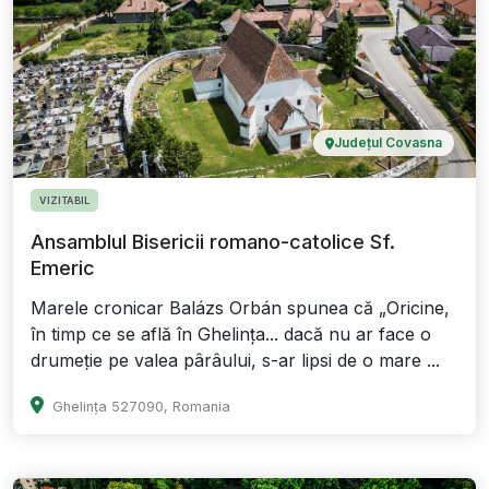
Județul Covasna
VIZITABIL
Ansamblul Bisericii romano-catolice Sf.
Emeric
Marele cronicar Balázs Orbán spunea că „Oricine,
în timp ce se află în Ghelința... dacă nu ar face o
drumeție pe valea pârâului, s-ar lipsi de o mare ...
Ghelința 527090, Romania