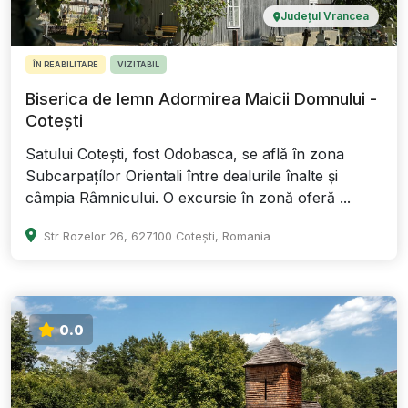
Județul Vrancea
ÎN REABILITARE
VIZITABIL
Biserica de lemn Adormirea Maicii Domnului -
Cotești
Satului Cotești, fost Odobasca, se află în zona
Subcarpațílor Orientali între dealurile înalte și
câmpia Râmnicului. O excursie în zonă oferă ...
Str Rozelor 26, 627100 Cotești, Romania
0.0