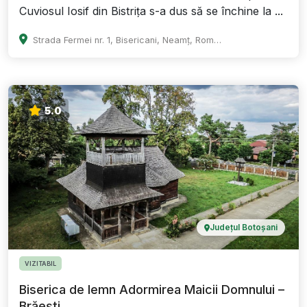
Cuviosul Iosif din Bistrița s-a dus să se închine la ...
Strada Fermei nr. 1, Bisericani, Neamț, Romania
5.0
Județul Botoșani
VIZITABIL
Biserica de lemn Adormirea Maicii Domnului –
Brăești