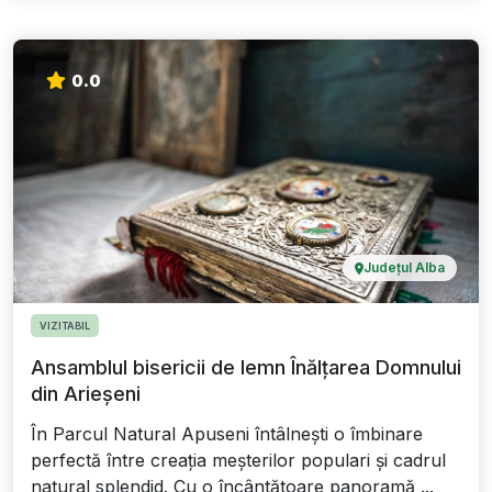
0.0
Județul Alba
VIZITABIL
Ansamblul bisericii de lemn Înălțarea Domnului
din Arieșeni
În Parcul Natural Apuseni întâlnești o îmbinare
perfectă între creația meșterilor populari și cadrul
natural splendid. Cu o încântătoare panoramă ...