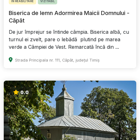
ÎN REABILITARE
VIZITABIL
Biserica de lemn Adormirea Maicii Domnului -
Căpăt
De jur împrejur se întinde câmpia. Biserica albă, cu
turnul ei zvelt, pare o lebădă plutind pe marea
verde a Câmpiei de Vest. Remarcată încă din ...
Strada Principala nr. 111, Căpăt, județul Timiș
0.0