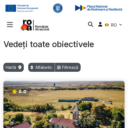
RO
Vedeți toate obiectivele
Hartă
Alfabetic
Filtrează
0.0