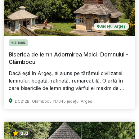
Județul Argeș
VIZITABIL
Biserica de lemn Adormirea Maicii Domnului -
Glâmbocu
Dacă ești în Argeș, ai ajuns pe tărâmul civilizației
lemnului: bogată, rafinată, remarcabilă. O artă în
care bisericile de lemn ating vârful ei maxim de ...
DC212B, Glâmbocu 117045 județul Argeș
0.0