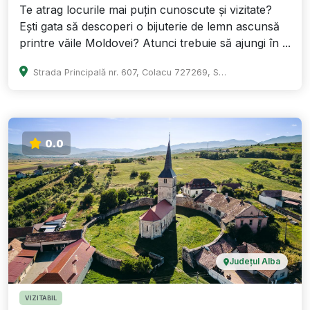
Te atrag locurile mai puțin cunoscute și vizitate?
Ești gata să descoperi o bijuterie de lemn ascunsă
printre văile Moldovei? Atunci trebuie să ajungi în ...
Strada Principală nr. 607, Colacu 727269, Suceava
0.0
Județul Alba
VIZITABIL