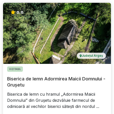
0.0
Județul Argeș
VIZITABIL
Biserica de lemn Adormirea Maicii Domnului -
Grușetu
Biserica de lemn cu hramul „Adormirea Maicii
Domnului” din Grușetu dezvăluie farmecul de
odinioară al vechilor biserici sătești din nordul ...