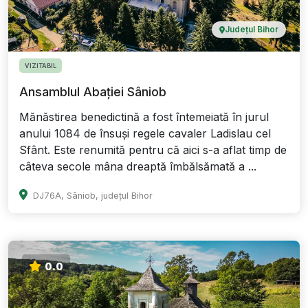
Județul Bihor
VIZITABIL
Ansamblul Abației Sâniob
Mănăstirea benedictină a fost întemeiată în jurul
anului 1084 de însuși regele cavaler Ladislau cel
Sfânt. Este renumită pentru că aici s-a aflat timp de
câteva secole mâna dreaptă îmbălsămată a ...
DJ76A, Sâniob, județul Bihor
0.0