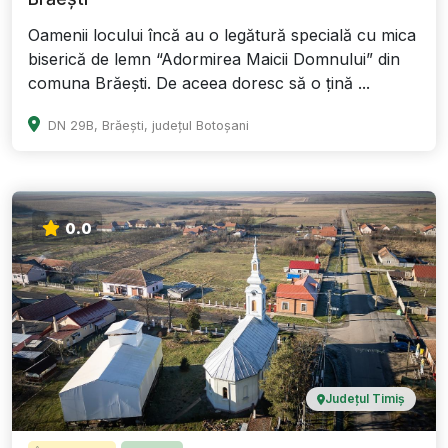
Oamenii locului încă au o legătură specială cu mica
biserică de lemn “Adormirea Maicii Domnului” din
comuna Brăești. De aceea doresc să o țină ...
DN 29B, Brăești, județul Botoșani
0.0
Județul Timiș