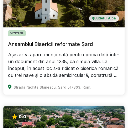
Județul Alba
VIZITABIL
Ansamblul Bisericii reformate Șard
Așezarea apare menționată pentru prima dată într-
un document din anul 1238, ca simplă villa. La
început, în acest loc s-a ridicat o biserică romanică
cu trei nave și o absidă semicirculară, construită ...
Strada Nichita Stănescu, Șard 517363, Romania
0.0