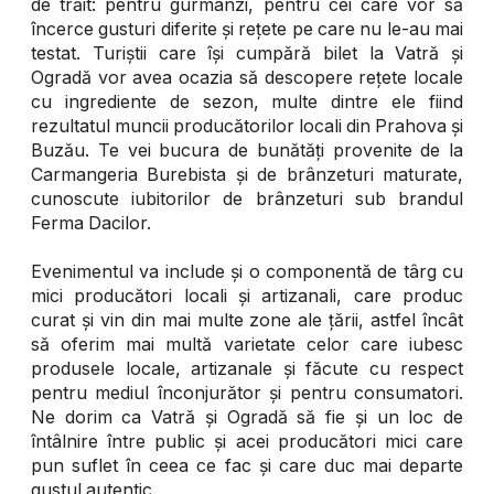
de trăit: pentru gurmanzi, pentru cei care vor să
încerce gusturi diferite și rețete pe care nu le-au mai
testat. Turiștii care își cumpără bilet la Vatră și
Ogradă vor avea ocazia să descopere rețete locale
cu ingrediente de sezon, multe dintre ele fiind
rezultatul muncii producătorilor locali din Prahova și
Buzău. Te vei bucura de bunătăți provenite de la
Carmangeria Burebista și de brânzeturi maturate,
cunoscute iubitorilor de brânzeturi sub brandul
Ferma Dacilor.
Evenimentul va include și o componentă de târg cu
mici producători locali și artizanali, care produc
curat și vin din mai multe zone ale țării, astfel încât
să oferim mai multă varietate celor care iubesc
produsele locale, artizanale și făcute cu respect
pentru mediul înconjurător și pentru consumatori.
Ne dorim ca Vatră și Ogradă să fie și un loc de
întâlnire între public și acei producători mici care
pun suflet în ceea ce fac și care duc mai departe
gustul autentic.