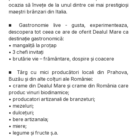
ocazia să învețe de la unul dintre cei mai prestigioși
maeștri brânzari din Italia.
■ Gastronomie live - gusta, experimenteaza,
descopera tot ceea ce are de oferit Dealul Mare ca
destinație gastronomică:
• mangaliță la proțap
• 3 chefi invitați
• brutărie vie – frământare, dospire și coacere
■ Târg cu mici producători locali din Prahova,
Buzău și din alte colțuri ale României:
• crame din Dealul Mare și crame din România care
produc vinuri biodinamice;
• producatori artizanali de branzeturi;
• mezeluri;
• dulcețuri;
• bere artizanala;
• miere;
• legume și fructe ș.a.