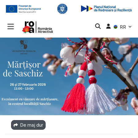
RR
De maj dur