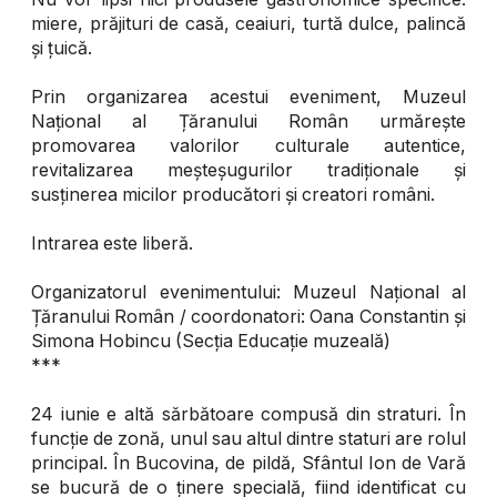
miere, prăjituri de casă, ceaiuri, turtă dulce, palincă
și țuică.
Prin organizarea acestui eveniment, Muzeul
Național al Țăranului Român urmărește
promovarea valorilor culturale autentice,
revitalizarea meșteșugurilor tradiționale și
susținerea micilor producători și creatori români.
Intrarea este liberă.
Organizatorul evenimentului: Muzeul Național al
Țăranului Român / coordonatori: Oana Constantin și
Simona Hobincu (Secția Educație muzeală)
***
24 iunie e altă sărbătoare compusă din straturi. În
funcție de zonă, unul sau altul dintre staturi are rolul
principal. În Bucovina, de pildă, Sfântul Ion de Vară
se bucură de o ținere specială, fiind identificat cu