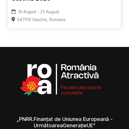
19 August - 23 August
547510 Saschiz, Romania
„PNRR.Finanțat de Uniunea Europeană -
UrmătoareaGenerațieUE”