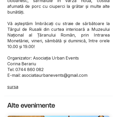
ciobănesc, sărmălute în varză nouă, costită
afumată de porc cu ciuperci la grătar și multe alte
bunătăți.
Vă așteptăm îmbrăcați cu straie de sărbătoare la
Târgul de Rusalii din curtea interioară a Muzeului
Național al Țăranului Român, prin Intrarea
Monetăriei, vineri, sâmbătă și duminică, între orele
10.00 și 19.00!
Organizator: Asociația Urban Events
Corina Berariu
Tel: 0744 860 082
E-mail: asociatiaurbanevents@gmail.com
sursa
Alte evenimente