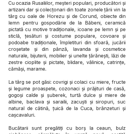
Cu ocazia Rusaliilor, meșteri populari, producători și
artizani dar și colecțonari din toate zonele țării vin la
târg cu oale de Horezu și de Corund, obiecte din
lemn pentru gospodărie de la Băbeni, ceramică
pictată cu motive tradiționale, icoane pe lemn și pe
sticlă, țesături și costume populare, covoare și
podoabe tradiționale, împletituri din sfoară, jucării
croșetate și din pânză, lavanda și cosmetice
naturale, bijuterii, mobilier și unelte țărănești, lăzi de
zestre cioplite și pictate, blidare, vâlinice, catrințe,
cămăși, marame.
La târg se pot găsi: covrigi și colaci cu miere, fructe
și legume proaspete, cozonaci și prăjituri de casă,
gogoși calde și șuberek, turtă dulce și miere de
albine, baclava și sarailii, zacuști și siropuri, suc
natural de cătină, țuică de la Cuca, brânzeturi și
cașcavaluri.
Bucătarii sunt pregătiți cu borș la ceaun, bulz