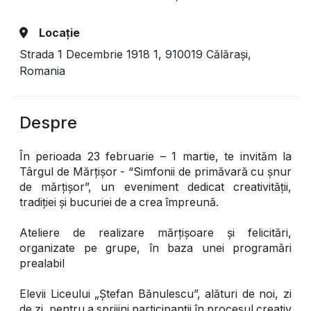
Locație
Strada 1 Decembrie 1918 1, 910019 Călărași,
Romania
Despre
În perioada 23 februarie – 1 martie, te invităm la
Târgul de Mărțișor - “Simfonii de primăvară cu șnur
de mărțișor”, un eveniment dedicat creativității,
tradiției și bucuriei de a crea împreună.
Ateliere de realizare mărțișoare și felicitări,
organizate pe grupe, în baza unei programări
prealabil
Elevii Liceului „Ștefan Bănulescu”, alături de noi, zi
de zi, pentru a sprijini participanții în procesul creativ