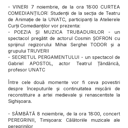
- VINERI 7 noiembrie, de la ora 18:00 CURTEA
COMEDIANȚILOR: Studenții de la secția de Teatru
de Animație de la UNATC, participanți la Atelierele
Curții Comedianților vor prezenta:
- POEZIA ȘI MUZICA TRUBADURILOR - un
spectacol pregătit de actorul Cosmin ȘOFRON cu
sprijinul regizorului Mihai Serghei TODOR și a
grupului TRUVERII
- SECRETUL PERGAMENTULUI - un spectacol de
Gabriel APOSTOL, actor Teatrul Țăndărică,
profesor UNATC
Între cele două momente vor fi ceva povestiri
despre începuturile și continuitatea mișcării de
reconstituire a artei medievale și renascentiste la
Sighișoara.
- SÂMBĂTĂ 8 noiembrie, de la ora 18:00, concert
PEREGRINII, Timișoara: Călătoriile muzicale ale
peregrinilor