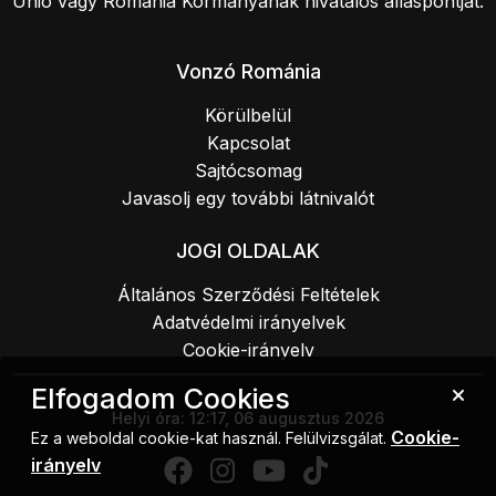
Unió vagy Románia Kormányának hivatalos álláspontját.
Vonzó Románia
Körülbelül
Kapcsolat
Sajtócsomag
Javasolj egy további látnivalót
JOGI OLDALAK
Általános Szerződési Feltételek
Adatvédelmi irányelvek
Cookie-irányelv
Elfogadom Cookies
Helyi óra:
12:18, 06 augusztus 2026
Cookie-
Ez a weboldal cookie-kat használ. Felülvizsgálat.
irányelv