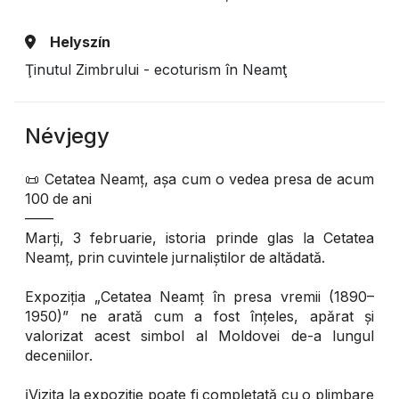
Helyszín
Ţinutul Zimbrului - ecoturism în Neamţ
Névjegy
📜 Cetatea Neamț, așa cum o vedea presa de acum
100 de ani
——
Marți, 3 februarie, istoria prinde glas la Cetatea
Neamț, prin cuvintele jurnaliștilor de altădată.
Expoziția „Cetatea Neamț în presa vremii (1890–
1950)” ne arată cum a fost înțeles, apărat și
valorizat acest simbol al Moldovei de-a lungul
deceniilor.
ℹ️Vizita la expoziție poate fi completată cu o plimbare