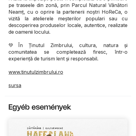
pe traseele din zonă, prin Parcul Natural Vânători
Neamț, cu o oprire la partenerii noștri HoReCa, o
vizită la atelierele meșterilor populari sau cu
descoperirea produselor locale, autentice, realizate
de oamenii locului.
💚În Ținutul Zimbrului, cultura, natura și
comunitatea se completează firesc, într-o
experiență de turism lent și responsabil.
www.tinutulzimbrului.ro
sursa
Egyéb események