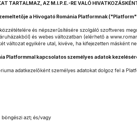
KAT TARTALMAZ, AZ M.I.P.E.-RE VALÓ HIVATKOZÁSKÉN
 üzemeltetője a Hívogató Románia Platformnak ("Platform
zzétételére és népszerűsítésére szolgáló szoftveres mego
áruházakból) és webes változatban (elérhető a www.romani
t változat egyikére utal, kivéve, ha kifejezetten másként n
Platformmal kapcsolatos személyes adatok kezelésére
ériuma adatkezelőként személyes adatokat dolgoz fel a Pla
 böngészi azt; és/vagy