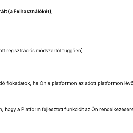
rált (a Felhasználókét);
tott regisztrációs módszertől függően)
ó fiókadatok, ha Ön a platformon az adott platformon lévő 
, hogy a Platform fejlesztett funkcióit az Ön rendelkezésér