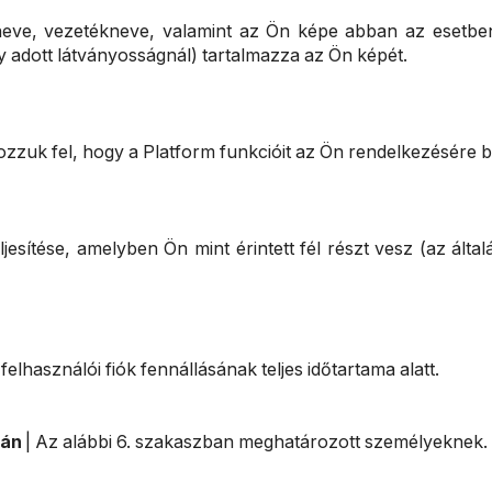
eve, vezetékneve, valamint az Ön képe abban az esetben,
y adott látványosságnál) tartalmazza az Ön képét.
gozzuk fel, hogy a Platform funkcióit az Ön rendelkezésére 
jesítése, amelyben Ön mint érintett fél részt vesz (az álta
 felhasználói fiók fennállásának teljes időtartama alatt.
rán
| Az alábbi 6. szakaszban meghatározott személyeknek.