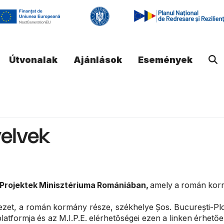
Útvonalak
Ajánlások
Események
yelvek
 Projektek Minisztériuma Romániában,
amely a román korm
zet, a román kormány része, székhelye Șos. București-Ploieș
 platformja és az M.I.P.E. elérhetőségei ezen a linken érhetőe