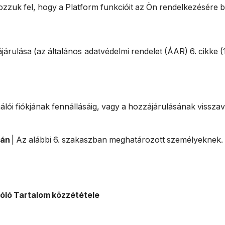
gozzuk fel, hogy a Platform funkcióit az Ön rendelkezésére 
ájárulása (az általános adatvédelmi rendelet (ÁAR) 6. cikke 
álói fiókjának fennállásáig, vagy a hozzájárulásának vissza
rán
| Az alábbi 6. szakaszban meghatározott személyeknek.
szóló Tartalom közzététele