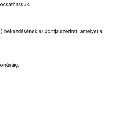
bocsáthassuk.
(1) bekezdésének a) pontja szerint), amelyet a
vonásáig.