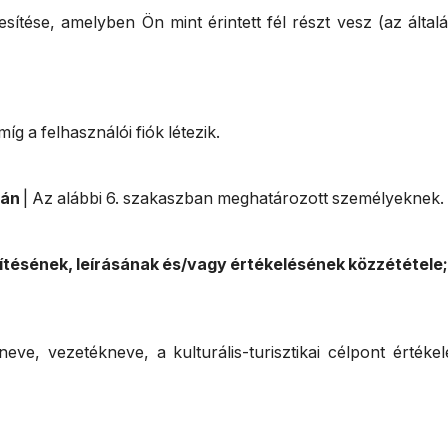
esítése, amelyben Ön mint érintett fél részt vesz (az által
míg a felhasználói fiók létezik.
rán
| Az alábbi 6. szakaszban meghatározott személyeknek.
ősítésének, leírásának és/vagy értékelésének közzététele;
eve, vezetékneve, a kulturális-turisztikai célpont értékel