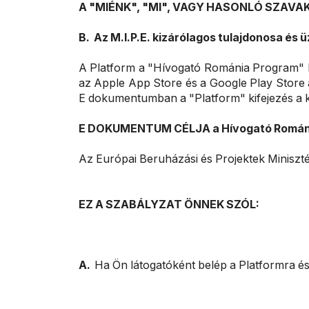
A "MIÉNK", "MI", VAGY HASONLÓ SZAVA
B. Az M.I.P.E. kizárólagos tulajdonosa és
A Platform a "Hívogató Románia Program" kö
az Apple App Store és a Google Play Store 
E dokumentumban a "Platform" kifejezés a ké
E DOKUMENTUM CÉLJA a Hívogató Románia 
Az Európai Beruházási és Projektek Miniszt
EZ A SZABÁLYZAT ÖNNEK SZÓL:
A.
Ha Ön látogatóként belép a Platformra és