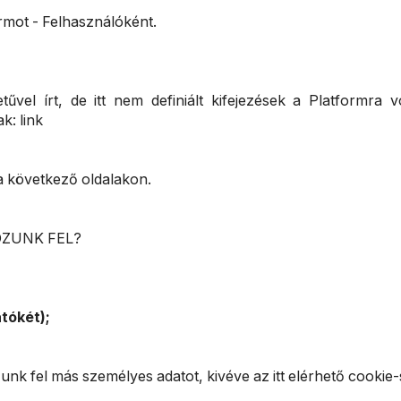
ormot - Felhasználóként.
el írt, de itt nem definiált kifejezések a Platformra vo
k: link
a következő oldalakon.
OZUNK FEL?
tókét);
unk fel más személyes adatot, kivéve az itt elérhető cook