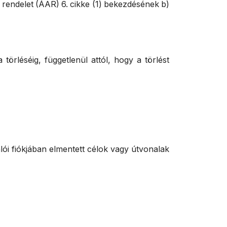
i rendelet (ÁAR) 6. cikke (1) bekezdésének b)
törléséig, függetlenül attól, hogy a törlést
nálói fiókjában elmentett célok vagy útvonalak