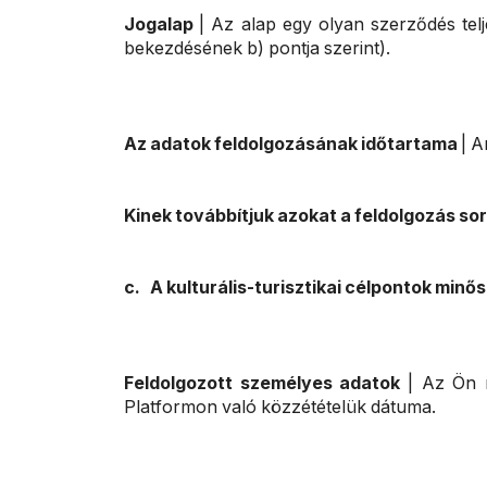
Jogalap
| Az alap egy olyan szerződés telj
bekezdésének b) pontja szerint).
Az adatok feldolgozásának időtartama
| A
Kinek továbbítjuk azokat a feldolgozás so
c. A kulturális-turisztikai célpontok min
Feldolgozott személyes adatok
| Az Ön n
Platformon való közzétételük dátuma.