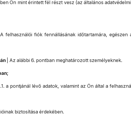
yben Ön mint érintett fél részt vesz (az általános adatvédelm
 A felhasználói fiók fennállásának időtartamára, egészen a 
rán
| Az alábbi 6. pontban meghatározott személyeknek.
ban;
 1.1. a pontjánál lévő adatok, valamint az Ön által a felhasz
ióinak biztosítása érdekében.