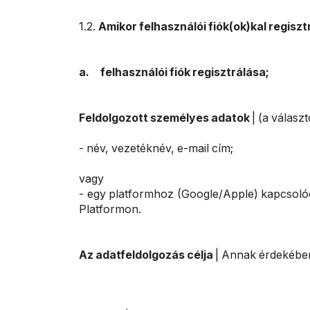
1.2.
Amikor felhasználói fiók(ok)kal regiszt
a.
felhasználói fiók regisztrálása;
Feldolgozott személyes adatok
| (a válasz
- név, vezetéknév, e-mail cím;
vagy
- egy platformhoz (Google/Apple) kapcsolód
Platformon.
Az adatfeldolgozás célja
| Annak érdekében