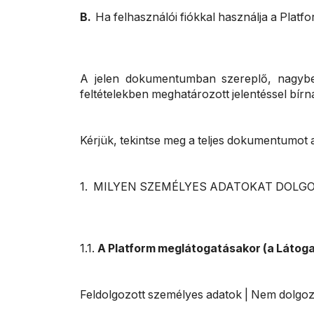
B.
Ha felhasználói fiókkal használja a Platf
A jelen dokumentumban szereplő, nagybetűv
feltételekben meghatározott jelentéssel bírna
Kérjük, tekintse meg a teljes dokumentumot 
1. MILYEN SZEMÉLYES ADATOKAT DOLG
1.1.
A Platform meglátogatásakor (a Látoga
Feldolgozott személyes adatok | Nem dolgoz