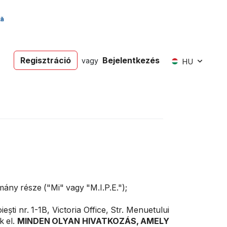
Regisztráció
Bejelentkezés
vagy
HU
ány része ("Mi" vagy "M.I.P.E.");
ti nr. 1-1B, Victoria Office, Str. Menuetului
k el.
MINDEN OLYAN HIVATKOZÁS, AMELY