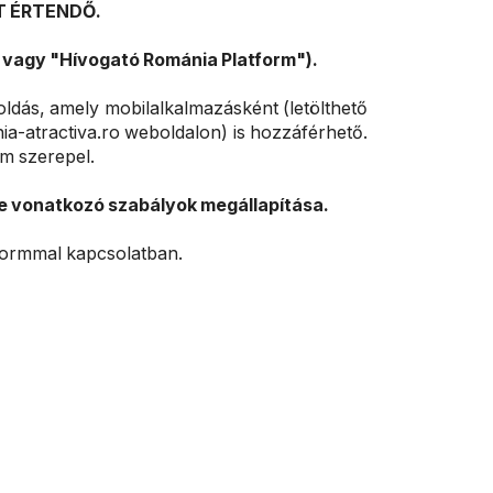
T ÉRTENDŐ.
" vagy "Hívogató Románia Platform").
ldás, amely mobilalkalmazásként (letölthető
a-atractiva.ro weboldalon) is hozzáférhető.
em szerepel.
 vonatkozó szabályok megállapítása.
tformmal kapcsolatban.