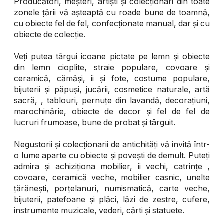
Producători, meșteri, artiști și colecționari din toate
zonele țării vă așteaptă cu roade bune de toamnă,
cu obiecte fel de fel, confecționate manual, dar și cu
obiecte de colecție.
Veți putea târgui icoane pictate pe lemn și obiecte
din lemn cioplite, straie populare, covoare și
ceramică, cămăși, ii și fote, costume populare,
bijuterii și păpuși, jucării, cosmetice naturale, artă
sacră, , tablouri, pernuțe din lavandă, decorațiuni,
marochinărie, obiecte de decor și fel de fel de
lucruri frumoase, bune de probat și târguit.
Negustorii și colecționarii de antichități vă invită într-
o lume aparte cu obiecte și povești de demult. Puteți
admira și achiziționa mobilier, ii vechi, catrințe ,
covoare, ceramică veche, mobilier casnic, unelte
țărănești, porțelanuri, numismatică, carte veche,
bijuterii, patefoane și plăci, lăzi de zestre, cufere,
instrumente muzicale, vederi, cărti și statuete.