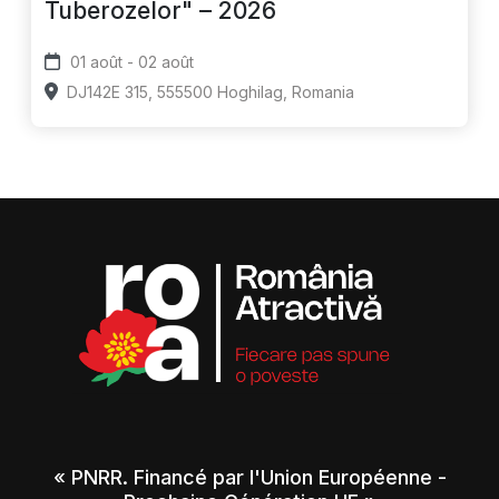
Tuberozelor" – 2026
01 août - 02 août
DJ142E 315, 555500 Hoghilag, Romania
« PNRR. Financé par l'Union Européenne -