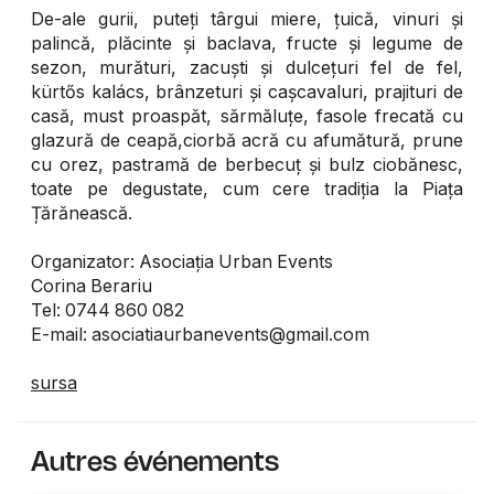
De-ale gurii, puteți târgui miere, țuică, vinuri și
palincă, plăcinte și baclava, fructe și legume de
sezon, murături, zacuști și dulcețuri fel de fel,
kürtős kalács, brânzeturi și cașcavaluri, prajituri de
casă, must proaspăt, sărmăluțe, fasole frecată cu
glazură de ceapă,ciorbă acră cu afumătură, prune
cu orez, pastramă de berbecuț și bulz ciobănesc,
toate pe degustate, cum cere tradiția la Piața
Țărănească.
Organizator: Asociația Urban Events
Corina Berariu
Tel: 0744 860 082
E-mail: asociatiaurbanevents@gmail.com
sursa
Autres événements