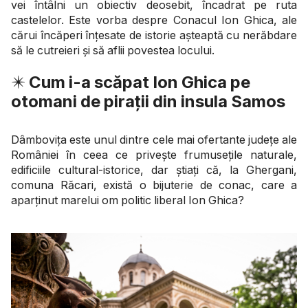
vei întâlni un obiectiv deosebit, încadrat pe ruta
castelelor. Este vorba despre Conacul Ion Ghica, ale
cărui încăperi înțesate de istorie așteaptă cu nerăbdare
să le cutreieri și să aflii povestea locului.
✴️
Cum i-a scăpat Ion Ghica pe
otomani de pirații din insula Samos
Dâmbovița este unul dintre cele mai ofertante județe ale
României în ceea ce privește frumusețile naturale,
edificiile cultural-istorice, dar știați că, la Ghergani,
comuna Răcari, există o bijuterie de conac, care a
aparținut marelui om politic liberal Ion Ghica?