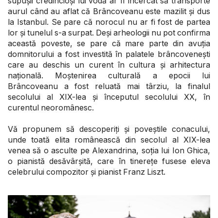
supușii credincioși lui vodă ar fi încercat să transporte
aurul când au aflat că Brâncoveanu este mazilit și dus
la Istanbul. Se pare că norocul nu ar fi fost de partea
lor și tunelul s-a surpat. Deși arheologii nu pot confirma
această poveste, se pare că mare parte din avuția
domnitorului a fost investită în palatele brâncovenești
care au deschis un curent în cultura și arhitectura
națională. Moștenirea culturală a epocii lui
Brâncoveanu a fost reluată mai târziu, la finalul
secolului al XIX-lea și începutul secolului XX, în
curentul neoromânesc.
Vă propunem să descoperiți și poveștile conacului,
unde toată elita românească din secolul al XIX-lea
venea să o asculte pe Alexandrina, soția lui Ion Ghica,
o pianistă desăvârșită, care în tinerețe fusese eleva
celebrului compozitor și pianist Franz Liszt.