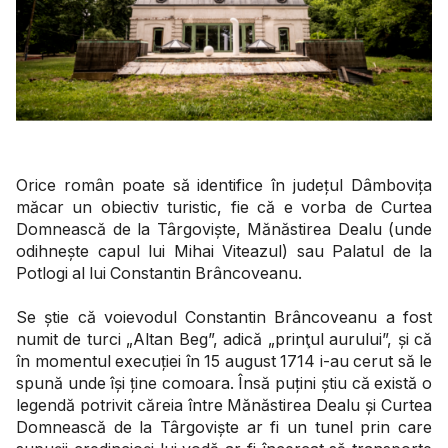
Orice român poate să identifice în județul Dâmbovița
măcar un obiectiv turistic, fie că e vorba de Curtea
Domnească de la Târgoviște, Mănăstirea Dealu (unde
odihnește capul lui Mihai Viteazul) sau Palatul de la
Potlogi al lui Constantin Brâncoveanu.
Se știe că voievodul Constantin Brâncoveanu a fost
numit de turci „Altan Beg”, adică „prinţul aurului”, și că
în momentul execuției în 15 august 1714 i-au cerut să le
spună unde își ține comoara. Însă puțini știu că există o
legendă potrivit căreia între Mănăstirea Dealu și Curtea
Domnească de la Târgoviște ar fi un tunel prin care