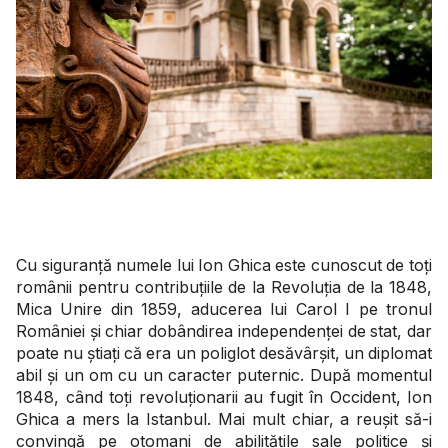
Cu siguranță numele lui Ion Ghica este cunoscut de toți
românii pentru contribuțiile de la Revoluția de la 1848,
Mica Unire din 1859, aducerea lui Carol I pe tronul
României și chiar dobândirea independenței de stat, dar
poate nu știați că era un poliglot desăvârșit, un diplomat
abil și un om cu un caracter puternic. După momentul
1848, când toți revoluționarii au fugit în Occident, Ion
Ghica a mers la Istanbul. Mai mult chiar, a reușit să-i
convingă pe otomani de abilitățile sale politice și