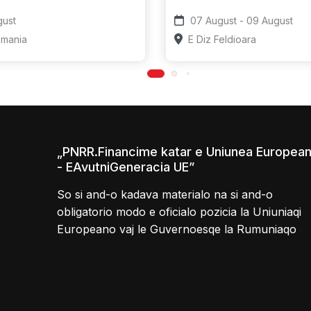
- 09 August
07 August - 09 August
omania
E Diz Feldioara
„PNRR.Financime katar e Uniunea Europea
- EAvutniGeneracia UE”
So si and-o kadava materialo na si and-o
obligatorio modo e oficialo pozicia la Uniuniaqi
Europeano vaj le Guvernoesqe la Rumuniaqo