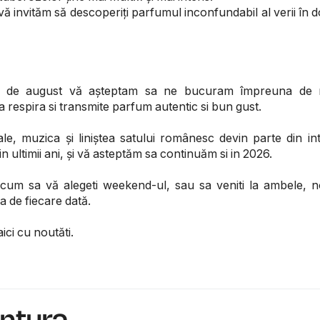
vă invităm să descoperiți parfumul inconfundabil al verii în
ut de august vă așteptam sa ne bucuram împreuna de 
 respira si transmite parfum autentic si bun gust.
e, muzica și liniștea satului românesc devin parte din in
n ultimii ani, și vă asteptăm sa continuăm si in 2026.
 acum sa vă alegeti weekend-ul, sau sa veniti la ambele, n
a de fiecare dată.
ici cu noutăti.