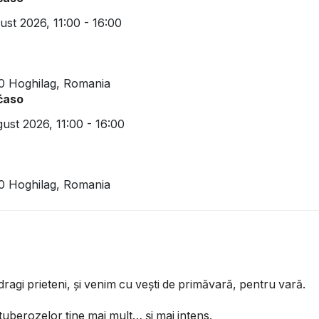
gust 2026,
11:00 - 16:00
0 Hoghilag, Romania
 ćaso
gust 2026,
11:00 - 16:00
0 Hoghilag, Romania
ragi prieteni, și venim cu vești de primăvară, pentru vară.
tuberozelor ține mai mult… și mai intens.