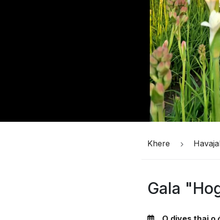
Khere
Havaja
Gala "Hog
O dives thaj o