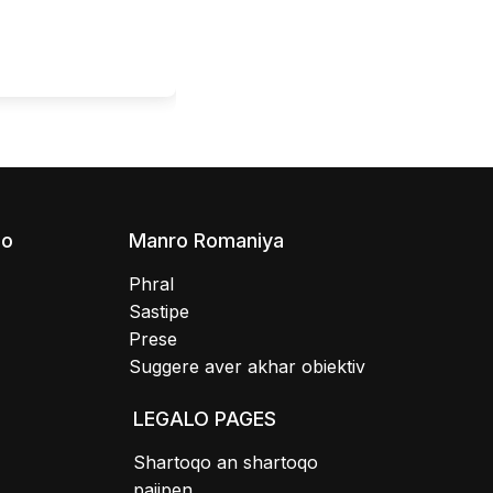
08 August - 09 August
E khangeri Evangeliko Zorǎrdi Hä
no
Manro Romaniya
Phral
Sastipe
Prese
Suggere aver akhar obiektiv
LEGALO PAGES
Shartoqo an shartoqo
pajipen