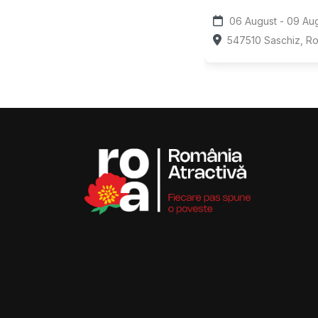
06 August 
547510 Saschiz, R