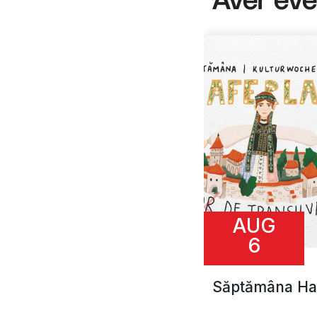
Aver ev
AUG
6
Săptămâna Ha