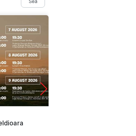
Sea
AUG
8
eldioara
Teutonic Fest Hărman