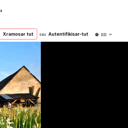
Xramosar tut
Autentifikisar-tut
sau
RR