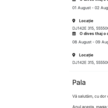
01 August - 02 Au
Locație
DJ142E 315, 55550
O dives thaj o
08 August - 09 Au
Locație
DJ142E 315, 55550
Pala
Vă salutăm, cu dor d
Anul acesta, magia 