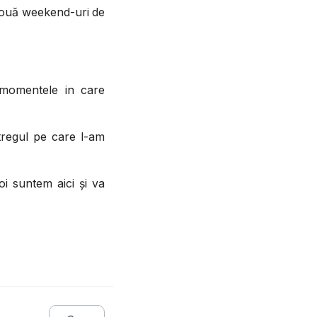
 două weekend-uri de
momentele in care
tregul pe care l-am
oi suntem aici și va