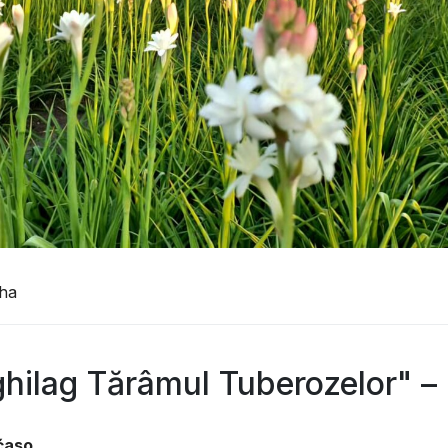
ha
hilag Tărâmul Tuberozelor" –
 ćaso