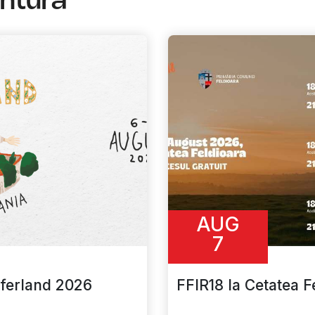
entura
AUG
7
ferland 2026
FFIR18 la Cetatea F