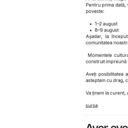
Pentru prima dată, 
poveste:
1–2 august
8–9 august
Așadar, la încep
comunitatea noastra
Momentele cultural
construit impreună i
Aveți posibilitatea
asteptam cu drag, c
Va ținem la curent, a
sursa