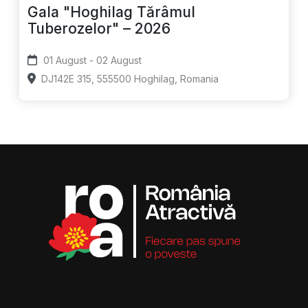
Gala "Hoghilag Tărâmul
Tuberozelor" – 2026
01 August - 02 August
DJ142E 315, 555500 Hoghilag, Romania