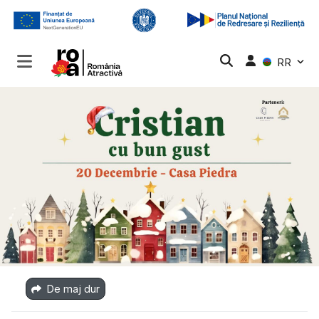
RR
De maj dur