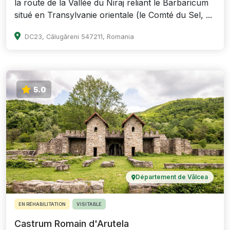
la route de la Vallée du Niraj reliant le Barbaricum
situé en Transylvanie orientale (le Comté du Sel, ...
DC23, Călugăreni 547211, Romania
5.0
Département de Vâlcea
EN RÉHABILITATION
VISITABLE
Castrum Romain d'Arutela