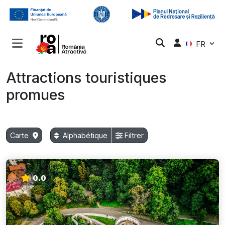
FR
Attractions touristiques
promues
Carte
Alphabétique
Filtrer
0.0