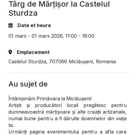
Târg de Mărțișor la Castelul
Sturdza
Date et heure
01 mars - 01 mars 2026,
11:00 - 18:00
Emplacement
Castelul Sturdza, 707066 Miclăușeni, Romania
Au sujet de
Întâmpinăm Primăvara la Miclăușeni!
Artiști și producători locali pregătesc pentru
dumneavoastră mărțișoare și alte creații artizanale,
numai bune pentru a fi dăruite doamnelor din viața
ta.
Urmăriți pagina evenimentului pentru a afla care