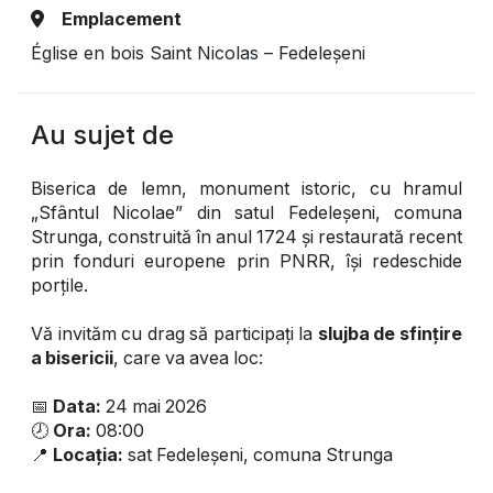
Emplacement
Église en bois Saint Nicolas – Fedeleșeni
Au sujet de
Biserica de lemn, monument istoric, cu hramul
„Sfântul Nicolae” din satul Fedeleșeni, comuna
Strunga, construită în anul 1724 și restaurată recent
prin fonduri europene prin PNRR, își redeschide
porțile.
Vă invităm cu drag să participați la
slujba de sfințire
a bisericii
, care va avea loc:
📅
Data:
24 mai 2026
🕗
Ora:
08:00
📍
Locația:
sat Fedeleșeni, comuna Strunga