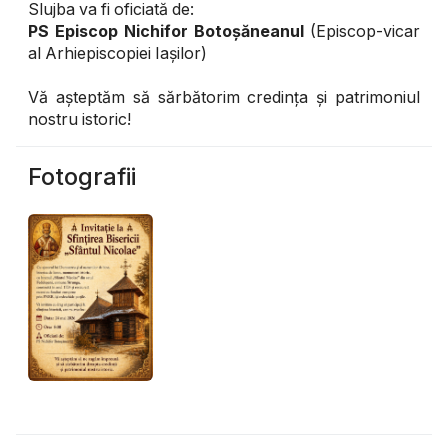
Slujba va fi oficiată de:
PS Episcop Nichifor Botoșăneanul
(Episcop-vicar
al Arhiepiscopiei Iașilor)
Vă așteptăm să sărbătorim credința și patrimoniul
nostru istoric!
Fotografii