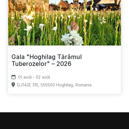
Gala "Hoghilag Tărâmul
Tuberozelor" – 2026
01 août - 02 août
DJ142E 315, 555500 Hoghilag, Romania