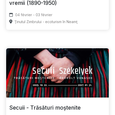
vremii (1890-1950)
04 février - 03 février
Ţinutul Zimbrului - ecoturism în Neamţ
Secuii - Trăsături moștenite