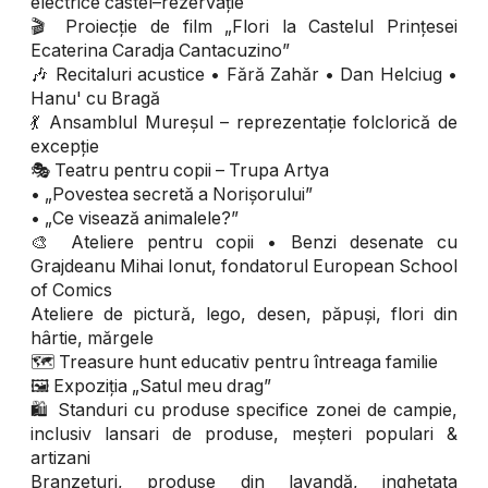
electrice castel–rezervație
🎬 Proiecție de film „Flori la Castelul Prințesei
Ecaterina Caradja Cantacuzino”
🎶 Recitaluri acustice • Fără Zahăr • Dan Helciug •
Hanu' cu Bragă
💃 Ansamblul Mureșul – reprezentație folclorică de
excepție
🎭 Teatru pentru copii – Trupa Artya
• „Povestea secretă a Norișorului”
• „Ce visează animalele?”
🎨 Ateliere pentru copii • Benzi desenate cu
Grajdeanu Mihai Ionut, fondatorul European School
of Comics
Ateliere de pictură, lego, desen, păpuși, flori din
hârtie, mărgele
🗺️ Treasure hunt educativ pentru întreaga familie
🖼️ Expoziția „Satul meu drag”
🛍️ Standuri cu produse specifice zonei de campie,
inclusiv lansari de produse, meșteri populari &
artizani
Branzeturi, produse din lavandă, inghetata