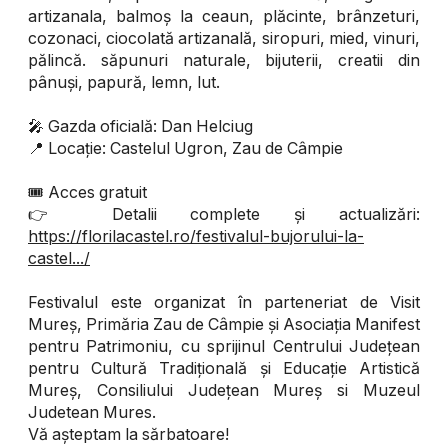
artizanala, balmoș la ceaun, plăcinte, brânzeturi,
cozonaci, ciocolată artizanală, siropuri, mied, vinuri,
pălincă. săpunuri naturale, bijuterii, creatii din
pânuși, papură, lemn, lut.
🎤 Gazda oficială: Dan Helciug
📍 Locație: Castelul Ugron, Zau de Câmpie
🎟️ Acces gratuit
👉 Detalii complete și actualizări:
https://florilacastel.ro/festivalul-bujorului-la-
castel.../
Festivalul este organizat în parteneriat de Visit
Mureș, Primăria Zau de Câmpie și Asociația Manifest
pentru Patrimoniu, cu sprijinul Centrului Județean
pentru Cultură Tradițională și Educație Artistică
Mureș, Consiliului Județean Mureș si Muzeul
Judetean Mures.
Vă așteptam la sărbatoare!